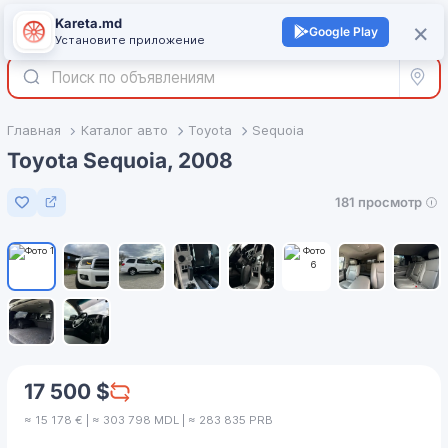
Kareta.md
+
×
Войти
Google Play
Установите приложение
Все р
Главная
Каталог авто
Toyota
Sequoia
Toyota Sequoia, 2008
181 просмотр
Добавить в избранное
1
/
10
17 500 $
≈ 15 178 € | ≈ 303 798 MDL | ≈ 283 835 PRB