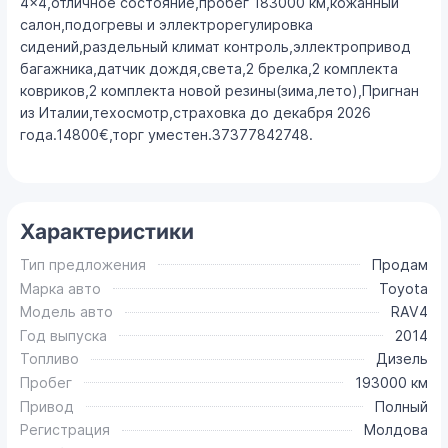
4×4,отличное состояние,пробег 183000 км,кожанный
салон,подогревы и эллектрорегулировка
сидений,раздельный климат контроль,эллектропривод
багажника,датчик дождя,света,2 брелка,2 комплекта
ковриков,2 комплекта новой резины(зима,лето),Пригнан
из Италии,техосмотр,страховка до декабря 2026
года.14800€,торг уместен.37377842748.
Характеристики
Тип предложения
Продам
Марка авто
Toyota
Модель авто
RAV4
Год выпуска
2014
Топливо
Дизель
Пробег
193000 км
Привод
Полный
Регистрация
Молдова