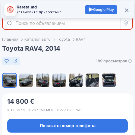
Kareta.md
+
×
Войти
Google Play
Установите приложение
Все р
Главная
Каталог авто
Toyota
RAV4
Toyota RAV4, 2014
189 просмотров
Добавить в избранное
1
/
7
14 800 €
≈ 17 097 $ | ≈ 297 153 MDL | ≈ 277 625 PRB
Показать номер телефона