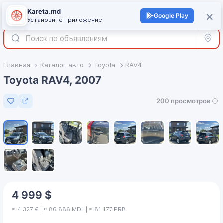
Kareta.md
+
×
Войти
Google Play
Установите приложение
Все р
Главная
Каталог авто
Toyota
RAV4
Toyota RAV4, 2007
200 просмотров
Добавить в избранное
1
/
10
4 999 $
≈ 4 327 € | ≈ 86 886 MDL | ≈ 81 177 PRB