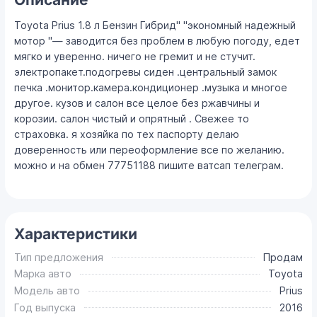
Toyota Prius 1.8 л Бензин Гибрид" "экономный надежный
мотор "— заводится без проблем в любую погоду, едет
мягко и уверенно. ничего не гремит и не стучит.
электропакет.подогревы сиден .центральный замок
печка .монитор.камера.кондиционер .музыка и многое
другое. кузов и салон все целое без ржавчины и
корозии. салон чистый и опрятный . Свежее то
страховка. я хозяйка по тех паспорту делаю
доверенность или переоформление все по желанию.
можно и на обмен 77751188 пишите ватсап телеграм.
Характеристики
Тип предложения
Продам
Марка авто
Toyota
Модель авто
Prius
Год выпуска
2016