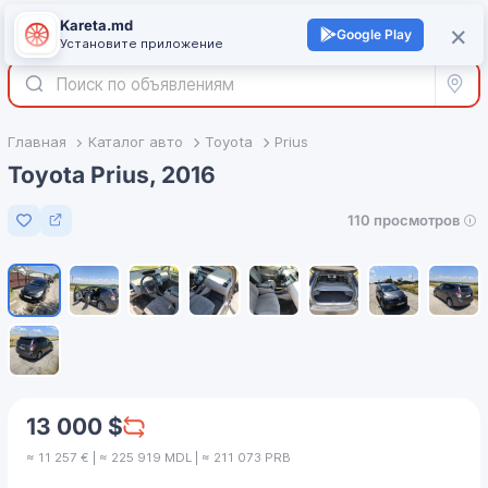
Kareta.md
+
×
Войти
Google Play
Установите приложение
Все р
Главная
Каталог авто
Toyota
Prius
Toyota Prius, 2016
110 просмотров
Добавить в избранное
1
/
9
13 000 $
≈ 11 257 € | ≈ 225 919 MDL | ≈ 211 073 PRB