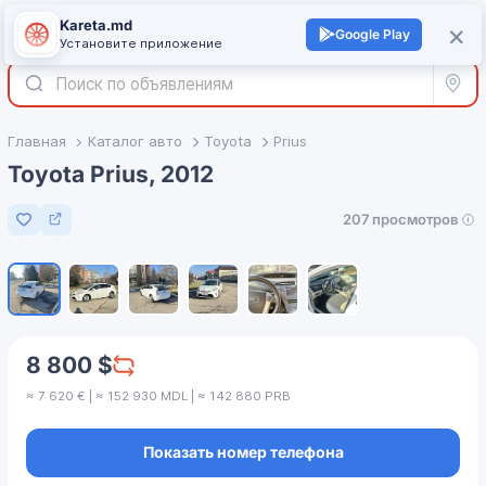
Kareta.md
+
×
Войти
Google Play
Установите приложение
Все р
Главная
Каталог авто
Toyota
Prius
Toyota Prius, 2012
207 просмотров
Добавить в избранное
1
/
6
8 800 $
≈ 7 620 € | ≈ 152 930 MDL | ≈ 142 880 PRB
Показать номер телефона