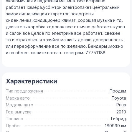
экономичная и надежная машина. Всё исправно
работает камера.усб.мтри электропакет.центральный
замок.сигнализация.стартстоп.подогревы
сиден.печка.кондиционер.климат. хорошая музыка и тд.
двигатель коробка ходовая все отлично работает. кузов
и салон все целое по электрике все работает. свежее
то и страховка. я хозяйка машины делаю доверенность
или переоформление все по желанию. Бендеры .можно
и на обмен. пишите ватсап. телеграм. 77751188
Характеристики
Тип предложения
Продам
Марка авто
Toyota
Модель авто
Prius
Год выпуска
2010
Топливо
Гибрид
Пробег
180999 км