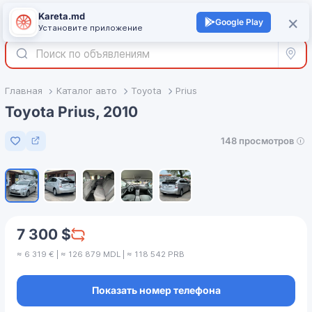
Kareta.md
+
×
Войти
Google Play
Установите приложение
Все р
Главная
Каталог авто
Toyota
Prius
Toyota Prius, 2010
148 просмотров
Добавить в избранное
1
/
5
7 300 $
≈ 6 319 € | ≈ 126 879 MDL | ≈ 118 542 PRB
Показать номер телефона