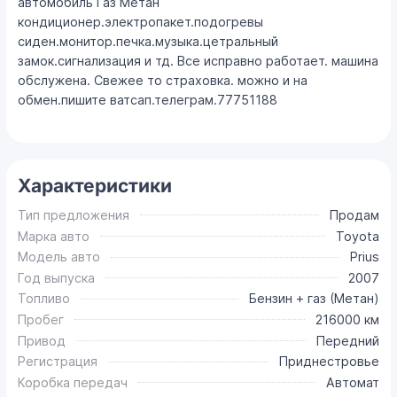
автомобиль Газ Метан
кондиционер.электропакет.подогревы
сиден.монитор.печка.музыка.цетральный
замок.сигнализация и тд. Все исправно работает. машина
обслужена. Свежее то страховка. можно и на
обмен.пишите ватсап.телеграм.77751188
Характеристики
Тип предложения
Продам
Марка авто
Toyota
Модель авто
Prius
Год выпуска
2007
Топливо
Бензин + газ (Метан)
Пробег
216000 км
Привод
Передний
Регистрация
Приднестровье
Коробка передач
Автомат