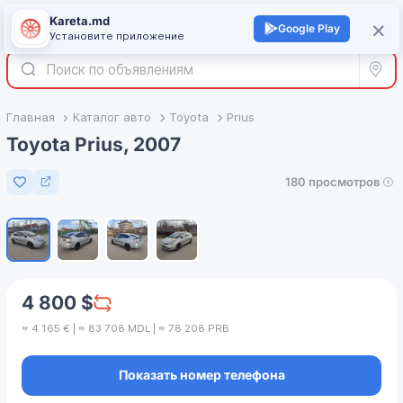
Kareta.md
+
×
Войти
Google Play
Установите приложение
Все р
Главная
Каталог авто
Toyota
Prius
Toyota Prius, 2007
180 просмотров
Добавить в избранное
1
/
4
4 800 $
≈ 4 165 € | ≈ 83 708 MDL | ≈ 78 208 PRB
Показать номер телефона