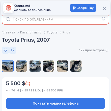
Kareta.md
+
×
Войти
Google Play
Установите приложение
Все р
Главная
Каталог авто
Toyota
Prius
Toyota Prius, 2007
127 просмотров
Добавить в избранное
1
/
6
5 500 $
≈ 4 761 € | ≈ 95 799 MDL | ≈ 89 503 PRB
Показать номер телефона