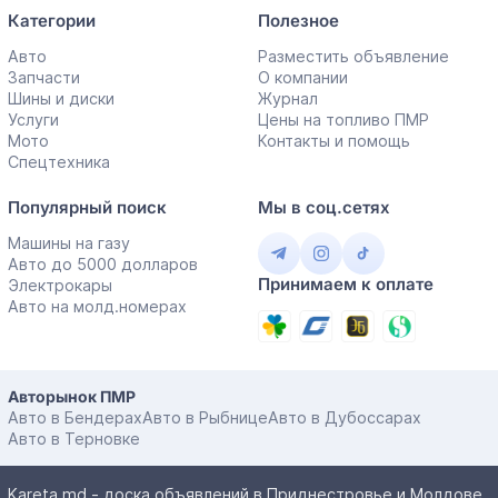
Категории
Полезное
Авто
Разместить объявление
Запчасти
О компании
Шины и диски
Журнал
Услуги
Цены на топливо ПМР
Мото
Контакты и помощь
Спецтехника
Популярный поиск
Мы в соц.сетях
Машины на газу
Авто до 5000 долларов
Принимаем к оплате
Электрокары
Авто на молд.номерах
Авторынок ПМР
Авто в Бендерах
Авто в Рыбнице
Авто в Дубоссарах
Авто в Терновке
Kareta.md - доска объявлений в Приднестровье и Молдове