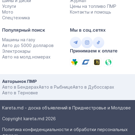
Шины и диски
Журнал
Услуги
Цены на топливо ПМР
Мото
Контакты и помощь
Спецтехника
Популярный поиск
Мы в соц.сетях
Машины на газу
Авто до 5000 долларов
Принимаем к оплате
Электрокары
Авто на молд.номерах
Авторынок ПМР
Авто в Бендерах
Авто в Рыбнице
Авто в Дубоссарах
Авто в Терновке
Kareta.md - доска объявлений в Приднестровье и Молдове
Copyright kareta.md 2026
Политика конфиденциальности и обработки персональных