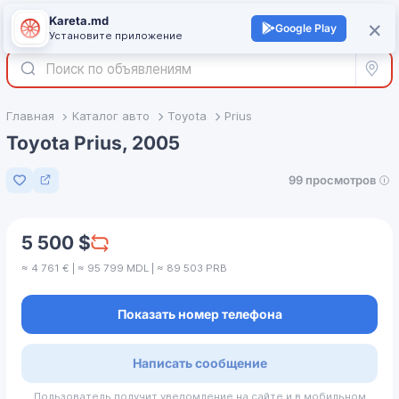
Kareta.md
+
×
Войти
Google Play
Установите приложение
Все р
Главная
Каталог авто
Toyota
Prius
Toyota Prius, 2005
99 просмотров
Добавить в избранное
5 500 $
≈ 4 761 € | ≈ 95 799 MDL | ≈ 89 503 PRB
Показать номер телефона
Написать сообщение
Пользователь получит уведомление на сайте и в мобильном