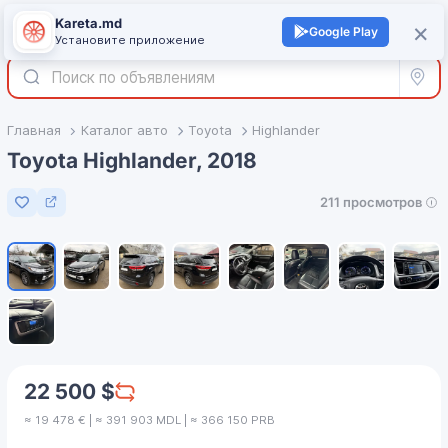
Kareta.md
+
×
Войти
Google Play
Установите приложение
Все р
Главная
Каталог авто
Toyota
Highlander
Toyota Highlander, 2018
211 просмотров
Добавить в избранное
1
/
9
22 500 $
≈ 19 478 € | ≈ 391 903 MDL | ≈ 366 150 PRB