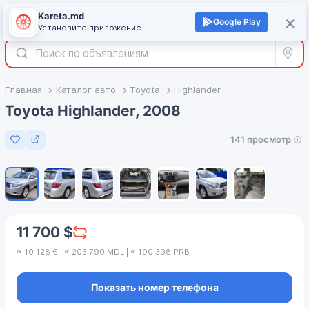
Kareta.md
+
×
Войти
Google Play
Установите приложение
Все р
Главная
Каталог авто
Toyota
Highlander
Toyota Highlander, 2008
141 просмотр
Добавить в избранное
1
/
7
11 700 $
≈ 10 128 € | ≈ 203 790 MDL | ≈ 190 398 PRB
Показать номер телефона