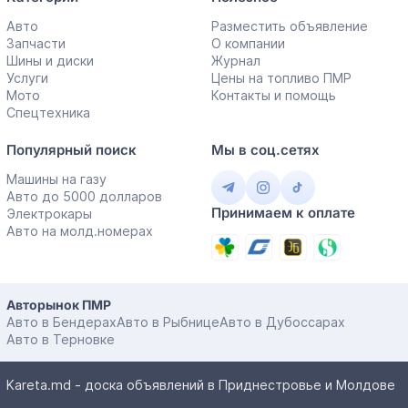
Авто
Разместить объявление
Запчасти
О компании
Шины и диски
Журнал
Услуги
Цены на топливо ПМР
Мото
Контакты и помощь
Спецтехника
Популярный поиск
Мы в соц.сетях
Машины на газу
Авто до 5000 долларов
Принимаем к оплате
Электрокары
Авто на молд.номерах
Авторынок ПМР
Авто в Бендерах
Авто в Рыбнице
Авто в Дубоссарах
Авто в Терновке
Kareta.md - доска объявлений в Приднестровье и Молдове