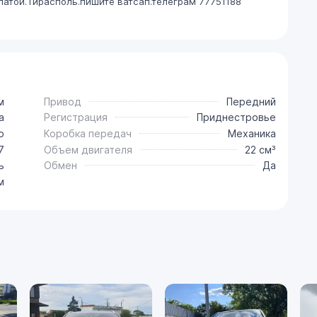
латой.Тирасполь.пишите ватсап.телеграм 77751188
м
Привод
Передний
a
Регистрация
Приднестровье
o
Коробка передач
Механика
7
Объем двигателя
22 см³
ь
Обмен
Да
м