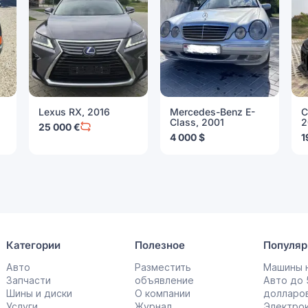
Lexus RX, 2016
Mercedes-Benz E-
C
Class, 2001
2
25 000 €
4 000 $
1
Категории
Полезное
Популяр
Авто
Разместить
Машины н
Запчасти
объявление
Авто до
Шины и диски
О компании
долларо
Услуги
Журнал
Электро