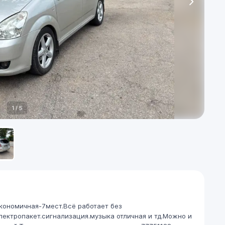
1
/
5
кономичная-7мест.Всё работает без
лектропакет.сигнализация.музыка отличная и тд.Можно и