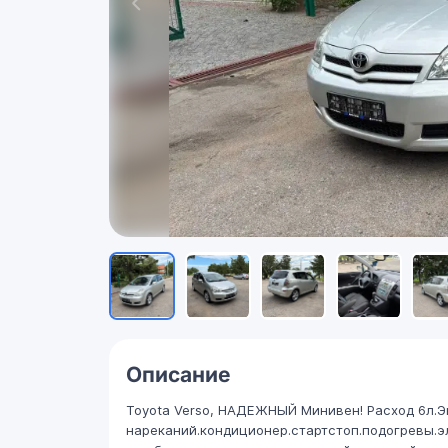
Описание
Toyota Verso, НАДЕЖНЫЙ Минивен! Расход 6л.Э
нареканий.кондиционер.стартстоп.подогревы.э