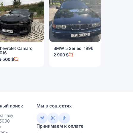
hevrolet Camaro,
BMW 5 Series, 1996
BMW 3 Seri
016
2 900 $
9 999 $
9 500 $
ный поиск
Мы в соц.сетях
а газу
 5000
Принимаем к оплате
в
кары