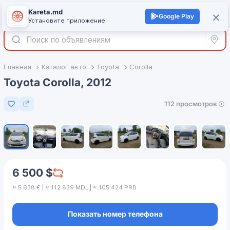
Kareta.md
+
×
Войти
Google Play
Установите приложение
Все р
Главная
Каталог авто
Toyota
Corolla
Toyota Corolla, 2012
112 просмотров
Добавить в избранное
1
/
8
6 500 $
≈ 5 638 € | ≈ 112 839 MDL | ≈ 105 424 PRB
Показать номер телефона