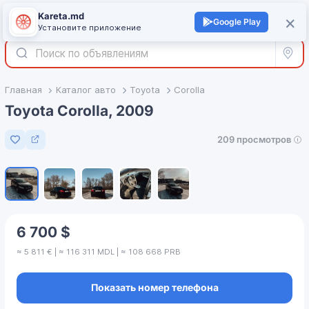
Kareta.md
+
×
Войти
Google Play
Установите приложение
Все р
Главная
Каталог авто
Toyota
Corolla
Toyota Corolla, 2009
209 просмотров
Добавить в избранное
1
/
5
6 700 $
≈ 5 811 € | ≈ 116 311 MDL | ≈ 108 668 PRB
Показать номер телефона