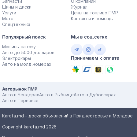
Запчасти
О компании
Шины и диски
Журнал
Услуги
Цены на топливо ПМР
Мото
Контакты и помощь
Спецтехника
Популярный поиск
Мы в соц.сетях
Машины на газу
Авто до 5000 долларов
Принимаем к оплате
Электрокары
Авто на молд.номерах
Авторынок ПМР
Авто в Бендерах
Авто в Рыбнице
Авто в Дубоссарах
Авто в Терновке
Kareta.md - доска объявлений в Приднестровье и Молдове
Copyright kareta.md 2026