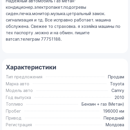
Надежный автомобиль Газ метан"
кондиционер.электропакет.подогревы
сиден.печка.монитор.музыка.цетральный замок.
сигнализация и тд. Все исправно работает. машина
обслужена. Свежее то страховка. я хозяйка машины по
тех паспорту .можно и на обмен. пишите
ватсап.телеграм 77751188.
Характеристики
Тип предложения
Продам
Марка авто
Toyota
Модель авто
Camry
Год выпуска
2010
Топливо
Бензин + газ (Метан)
Пробег
196000 км
Привод
Передний
Регистрация
Молдова