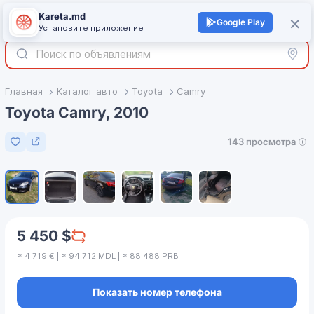
Kareta.md
+
×
Войти
Google Play
Установите приложение
Все р
Главная
Каталог авто
Toyota
Camry
Toyota Camry, 2010
143 просмотра
Добавить в избранное
1
/
6
5 450 $
≈ 4 719 € | ≈ 94 712 MDL | ≈ 88 488 PRB
Показать номер телефона