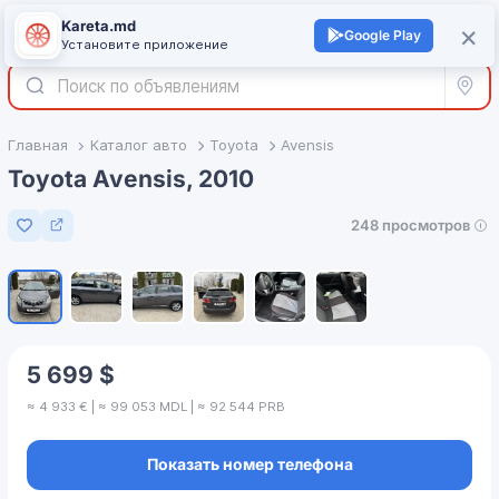
Kareta.md
+
×
Войти
Google Play
Установите приложение
Все р
Главная
Каталог авто
Toyota
Avensis
Toyota Avensis, 2010
248 просмотров
Добавить в избранное
1
/
6
5 699 $
≈ 4 933 € | ≈ 99 053 MDL | ≈ 92 544 PRB
Показать номер телефона