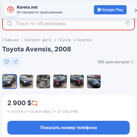
Kareta.md
+
Войти
Google Play
Установите приложение
Все р
Главная
Каталог авто
Toyota
Avensis
Toyota Avensis, 2008
188 просмотров
Добавить в избранное
1
/
6
2 900 $
≈ 2 510 € | ≈ 50 404 MDL | ≈ 47 092 PRB
Показать номер телефона