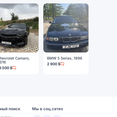
hevrolet Camaro,
BMW 5 Series, 1996
BMW 3 Seri
016
2 900 $
9 999 $
9 500 $
ный поиск
Мы в соц.сетях