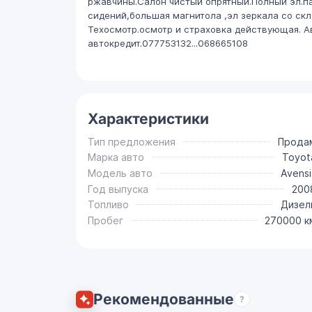
ржавчины.Салон чистый опрятный.Полный эл.па
сидений,большая магнитола ,эл зеркала со ск
Техосмотр.осмотр и страховка действующая. 
автокредит.077753132...068665108
Характеристики
Тип предложения
Прода
Марка авто
Toyot
Модель авто
Avensi
Год выпуска
200
Топливо
Дизел
Пробег
270000 к
Рекомендованные
?