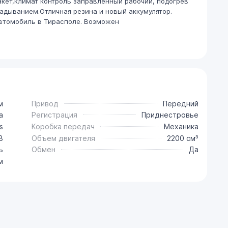
кет,климат контроль заправленный рабочий, подогрев
ладыванием.Отличная резина и новый аккумулятор.
Автомобиль в Тирасполе. Возможен
м
Привод
Передний
a
Регистрация
Приднестровье
s
Коробка передач
Механика
8
Объем двигателя
2200 см³
ь
Обмен
Да
м