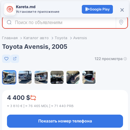
Kareta.md
+
×
Войти
Google Play
Установите приложение
Все р
Главная
Каталог авто
Toyota
Avensis
Toyota Avensis, 2005
122 просмотра
Добавить в избранное
1
/
6
4 400 $
≈ 3 810 € | ≈ 76 465 MDL | ≈ 71 440 PRB
Показать номер телефона