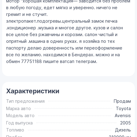
мотор "хорошая комплектация— заводится без проблем
в любую погоду, едет мягко и уверенно. ничего не
гремит и не стучит.
электропакет.подогревы.центральный замок печка
.кондиционер .музыка и многое другое. кузов и салон
все целое без ржавчины и корозии. салон чистый и
опрятный .машина в одних руках. я хозяйка по тех
паспорту делаю доверенность или переоформление
все по желанию. находимся в Бендерах. можно и на
обмен 77751188 пишите ватсап телеграм.
Характеристики
Тип предложения
Продам
Марка авто
Toyota
Модель авто
Avensis
Год выпуска
2005
Топливо
Дизель