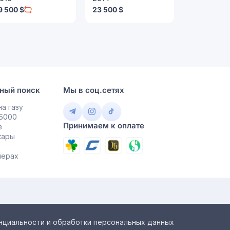
2 900 $
9 500 $
23 500 $
ный поиск
Мы в соц.сетях
а газу
 5000
Принимаем к оплате
в
кары
мерах
нциальности и обработки персональных данных