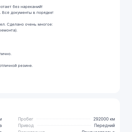
ы
ботает без нареканий!
 Всё документы в порядке!
ел. Сделано очень многое:
ремонта).
лично.
отличной резине.
м
Пробег
292000 км
a
Привод
Передний