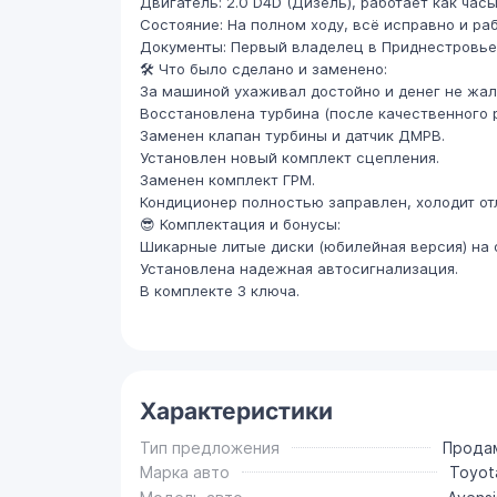
Двигатель: 2.0 D4D (Дизель), работает как час
Состояние: На полном ходу, всё исправно и ра
Документы: Первый владелец в Приднестровье.
🛠 Что было сделано и заменено:
За машиной ухаживал достойно и денег не жал
Восстановлена турбина (после качественного 
Заменен клапан турбины и датчик ДМРВ.
Установлен новый комплект сцепления.
Заменен комплект ГРМ.
Кондиционер полностью заправлен, холодит от
😎 Комплектация и бонусы:
Шикарные литые диски (юбилейная версия) на 
Установлена надежная автосигнализация.
В комплекте 3 ключа.
Характеристики
Тип предложения
Прода
Марка авто
Toyot