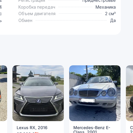
s
Регистрация
Приднестровье
4
Коробка передач
Механика
с
Объем двигателя
2 см³
ь
Обмен
Да
Lexus RX, 2016
Mercedes-Benz E-
C
Class, 2001
2