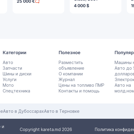
25 000 €
4 000 $
1
Категории
Полезное
Популяр
Авто
Разместить
Машины н
Запчасти
объявление
Авто до
Шины и диски
О компании
долларо
Услуги
Журнал
Электро
Мото
Цены на топливо ПМР
Авто на
Спецтехника
Контакты и помощь
молд.но
це
Авто в Дубоссарах
Авто в Терновке
 и
Copyright kareta.md 2026
Политика конфиде