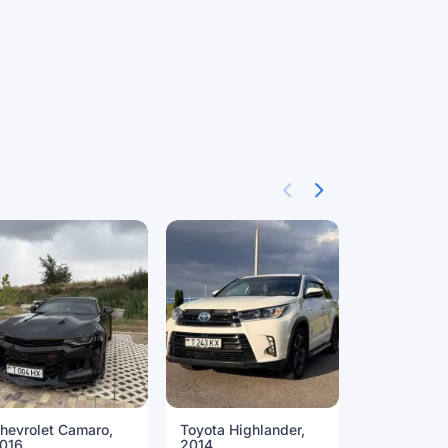
hevrolet Camaro,
Toyota Highlander,
BMW 5 Seri
016
2014