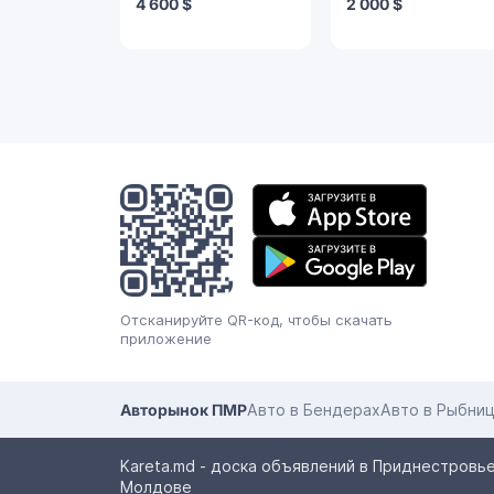
4 600 $
2 000 $
Мобильное
приложение
Отсканируйте QR-код, чтобы скачать
приложение
Авторынок ПМР
Авто в Бендерах
Авто в Рыбни
Kareta.md - доска объявлений в Приднестровье
Молдове