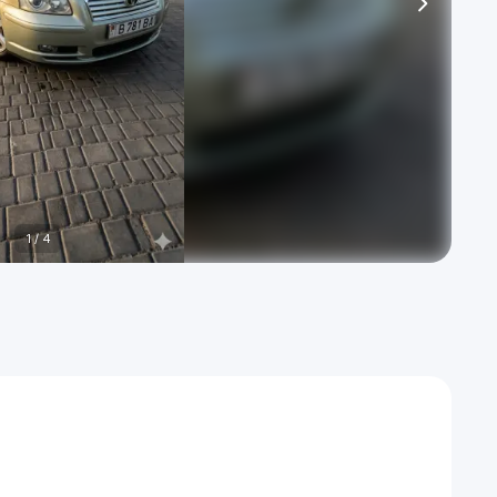
1
/
4