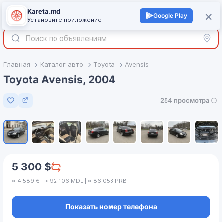
Kareta.md
+
×
Войти
Google Play
Установите приложение
Все р
Главная
Каталог авто
Toyota
Avensis
Toyota Avensis, 2004
254 просмотра
Добавить в избранное
1
/
8
5 300 $
≈ 4 589 € | ≈ 92 106 MDL | ≈ 86 053 PRB
Показать номер телефона