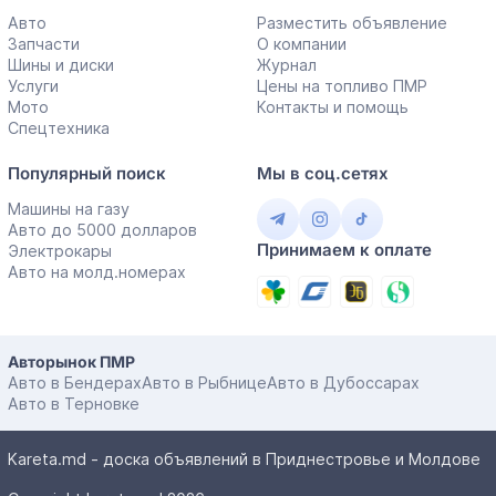
Авто
Разместить объявление
Запчасти
О компании
Шины и диски
Журнал
Услуги
Цены на топливо ПМР
Мото
Контакты и помощь
Спецтехника
Популярный поиск
Мы в соц.сетях
Машины на газу
Авто до 5000 долларов
Принимаем к оплате
Электрокары
Авто на молд.номерах
Авторынок ПМР
Авто в Бендерах
Авто в Рыбнице
Авто в Дубоссарах
Авто в Терновке
Kareta.md - доска объявлений в Приднестровье и Молдове