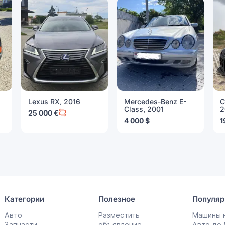
Lexus RX, 2016
Mercedes-Benz E-
C
Class, 2001
2
25 000 €
4 000 $
1
Категории
Полезное
Популяр
Авто
Разместить
Машины н
Запчасти
объявление
Авто до