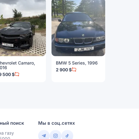
hevrolet Camaro,
BMW 5 Series, 1996
BMW 3 Seri
016
2 900 $
9 999 $
9 500 $
ный поиск
Мы в соц.сетях
а газу
 5000