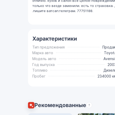
отлично. кузов и салон все целое-повреждений 
только что везде заменили. есть то страховк
.пишите ватсап.телеграм. 77751188.
Характеристики
Тип предложения
Прода
Марка авто
Toyot
Модель авто
Avensi
Год выпуска
200
Топливо
Дизел
Пробег
234000 к
Рекомендованные
?