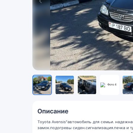
Описание
Toyota Avensis"автомобиль для семьи. надежн
замок.подогревы сиден.сигнализация.печка и тд