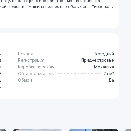
нету. по электрике все работает. масла и фильтра
а. действующие. машина полностью обслужена. Тирасполь
м
Привод
Передний
a
Регистрация
Приднестровье
s
Коробка передач
Механика
3
Объем двигателя
2 см³
ь
Обмен
Да
м