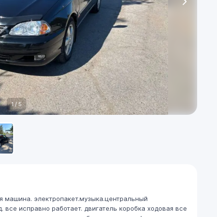
1
/
5
ая машина. электропакет.музыка.центральный
. все исправно работает. двигатель коробка ходовая все