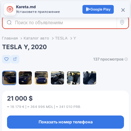
Kareta.md
+
×
Войти
Google Play
Установите приложение
Все р
Главная
Каталог авто
TESLA
Y
TESLA Y, 2020
137 просмотров
Добавить в избранное
1
/
6
21 000 $
≈ 18 179 € | ≈ 364 996 MDL | ≈ 341 010 PRB
Показать номер телефона