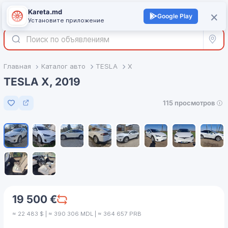
Kareta.md
+
×
Войти
Google Play
Установите приложение
Все р
Главная
Каталог авто
TESLA
X
TESLA X, 2019
115 просмотров
Добавить в избранное
1
/
10
19 500 €
≈ 22 483 $ | ≈ 390 306 MDL | ≈ 364 657 PRB