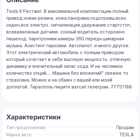
Tesla X Рестаил. В максимальной комплектации.полный
привод.новая резина. кожа.панорама.подогревы.всех
сиден.все электро. сигнализация.удержание.стартстоп.
всевазможные датчики. сонный водитель.осторожно
пешеход. парктроники.камеры 360.передн.шикарная
музыка. Асистент парковки. Автопилот. и много другое.
Этот электрический автомобиль с полным приводом
который сочетает в себе высокую мощность. отличную
динамику и значительный запас хода. И не числимое
количество опций.... Машина без вложений" свежее то
страховка. Можно и на обмен с вашей или моей
доплатой. Тирасполь пишите ватсап.телеграм. 77751188
Характеристики
Тип предложения
Продам
Марка авто
TESLA