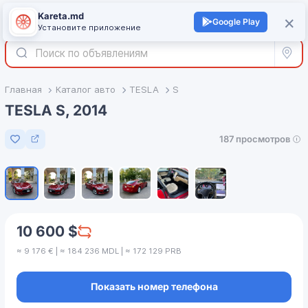
Kareta.md
+
×
Войти
Google Play
Установите приложение
Все р
Главная
Каталог авто
TESLA
S
TESLA S, 2014
187 просмотров
Добавить в избранное
1
/
6
10 600 $
≈ 9 176 € | ≈ 184 236 MDL | ≈ 172 129 PRB
Показать номер телефона