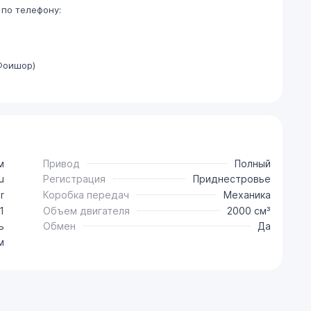
по телефону:
Фоишор)
м
Привод
Полный
u
Регистрация
Приднестровье
r
Коробка передач
Механика
1
Объем двигателя
2000 см³
ь
Обмен
Да
м