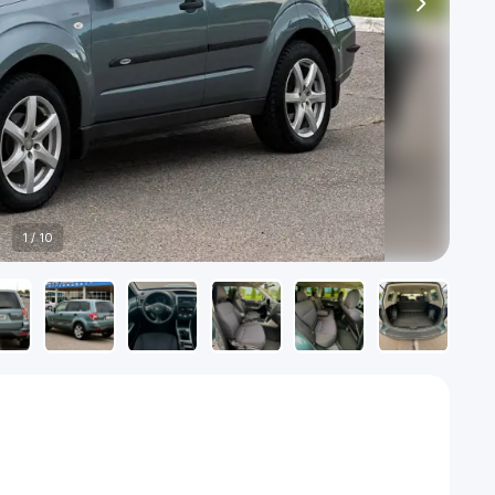
1
/
10