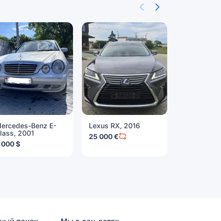
ercedes-Benz E-
Lexus RX, 2016
Chevrolet 
lass, 2001
2016
25 000 €
 000 $
19 500 $