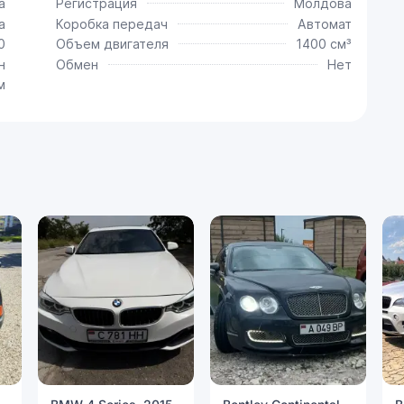
a
Регистрация
Молдова
a
Коробка передач
Автомат
0
Объем двигателя
1400 см³
н
Обмен
Нет
м