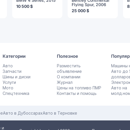
BMW 4 Series, 2015
Bentley Continental
B
Flying Spur, 2006
10 500 $
8
25 000 $
Категории
Полезное
Популяр
Авто
Разместить
Машины н
Запчасти
объявление
Авто до
Шины и диски
О компании
долларо
Услуги
Журнал
Электро
Мото
Цены на топливо ПМР
Авто на
Спецтехника
Контакты и помощь
молд.но
це
Авто в Дубоссарах
Авто в Терновке
 и