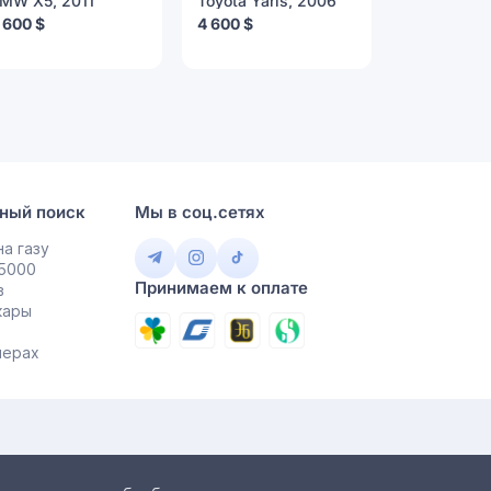
MW X5, 2011
Toyota Yaris, 2006
Mercedes-
Class, 200
 600 $
4 600 $
4 000 $
ный поиск
Мы в соц.сетях
а газу
 5000
Принимаем к оплате
в
кары
мерах