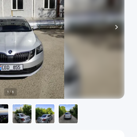
1
/
8