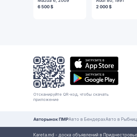
Mazda 6, 2009
Audi 80, 1991
6 500 $
2 000 $
Мобильное
приложение
Отсканируйте QR-код, чтобы скачать
приложение
Авторынок ПМР
Авто в Бендерах
Авто в Рыбни
Kareta.md - доска объявлений в Приднестровье