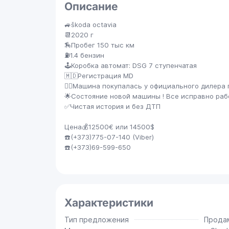
Описание
🚙škoda octavia
📆2020 г
🏇Пробег 150 тыс км
⛽️1.4 бензин
🕹️Коробка автомат: DSG 7 ступенчатая
🇲🇩Регистрация MD
🤵‍♂️Машина покупалась у официального дилера
🌟Состояние новой машины ! Все исправно раб
✅Чистая история и без ДТП
Цена💰12500€ или 14500$
☎️(+373)775-07-140 (Viber)
☎️(+373)69-599-650
Характеристики
Тип предложения
Прода