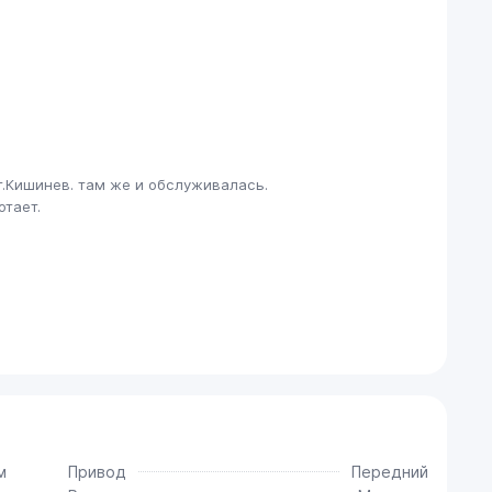
 г.Кишинев. там же и обслуживалась.
отает.
м
Привод
Передний