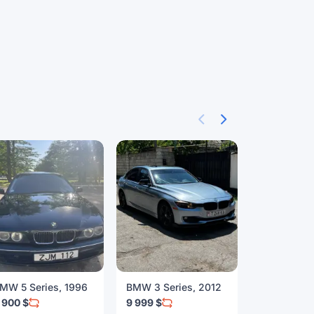
MW 5 Series, 1996
BMW 3 Series, 2012
Mazda 6, 
 900 $
9 999 $
6 500 $