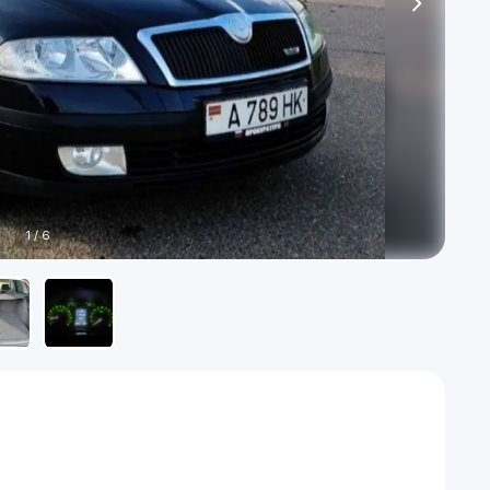
1
/
6