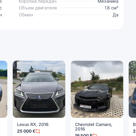
8
Коробка передач
Механика
с
Объем двигателя
1.8 см³
н
Обмен
Да
Lexus RX, 2016
Chevrolet Camaro,
B
2016
25 000 €
2
19 500 $