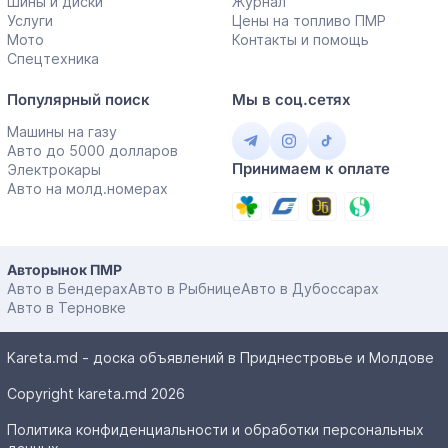
Шины и диски
Журнал
Услуги
Цены на топливо ПМР
Мото
Контакты и помощь
Спецтехника
Популярный поиск
Мы в соц.сетях
Машины на газу
Авто до 5000 долларов
Принимаем к оплате
Электрокары
Авто на молд.номерах
Авторынок ПМР
Авто в Бендерах
Авто в Рыбнице
Авто в Дубоссарах
Авто в Терновке
Kareta.md - доска объявлений в Приднестровье и Молдове
Copyright kareta.md 2026
Политика конфиденциальности и обработки персональных