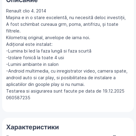
Renault clio 4. 2014
Mașina e in o stare excelentă, nu necesită deloc investiții,
A fost schimbat cureaua grm, poma, antifrizu, și toate
filtrele.
Kilometraj original, anvelope de iarna noi.
Adițional este instalat:
-Lumina bi led la faza lungă si faza scurtă
-Izolare fonică la toate 4 usi
-Lumini ambiante in salon
-Android multimedia, cu inregistrator video, camera spate,
android auto si car play, si posibilitatea de instalare a
aplicatiilor din goople play si nu numai.
Testarea si asigurarea sunt facute pe data de 19.12.2025
060587235
Характеристики