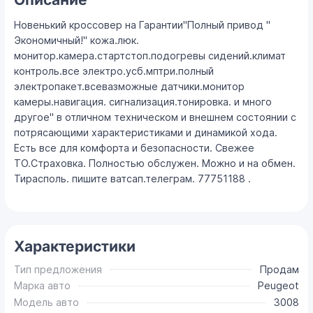
Новенький кроссовер на Гарантии"Полный привод "
Экономичный!" кожа.люк.
монитор.камера.стартстоп.подогревы сидений.климат
контроль.все электро.усб.мптри.полный
электропакет.всевазможные датчики.монитор
камеры.навигация. сигнализация.тонировка. и много
другое" в отличном техническом и внешнем состоянии с
потрясающими характеристиками и динамикой хода.
Есть все для комфорта и безопасности. Свежее
ТО.Страховка. Полностью обслужен. Можно и на обмен.
Тирасполь. пишите ватсап.телеграм. 77751188 .
Характеристики
Тип предложения
Продам
Марка авто
Peugeot
Модель авто
3008