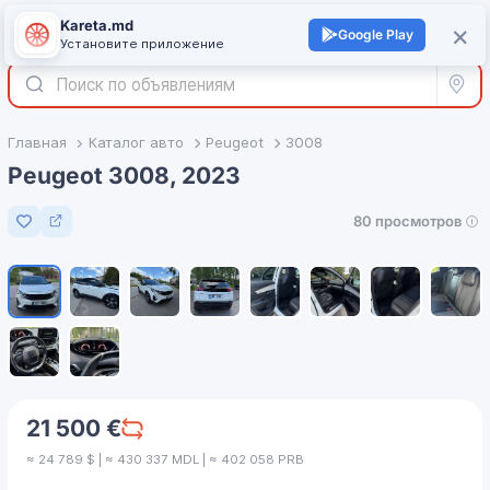
Kareta.md
+
×
Войти
Google Play
Установите приложение
Все р
Главная
Каталог авто
Peugeot
3008
Peugeot 3008, 2023
80 просмотров
Добавить в избранное
1
/
10
21 500 €
≈ 24 789 $ | ≈ 430 337 MDL | ≈ 402 058 PRB