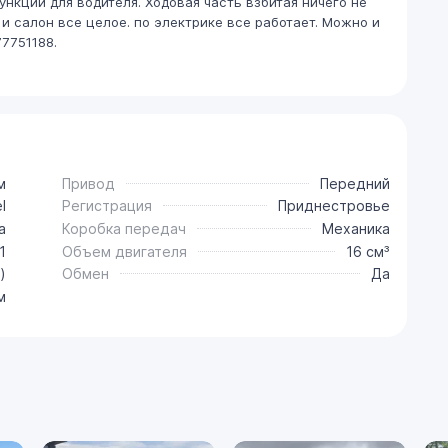
нкций для водителя. Ходовая часть взбитая ничего не
 и салон все целое. по электрике все работает. Можно и
7751188.
м
Привод
Передний
l
Регистрация
Приднестровье
a
Коробка передач
Механика
1
Объем двигателя
16 см³
)
Обмен
Да
м