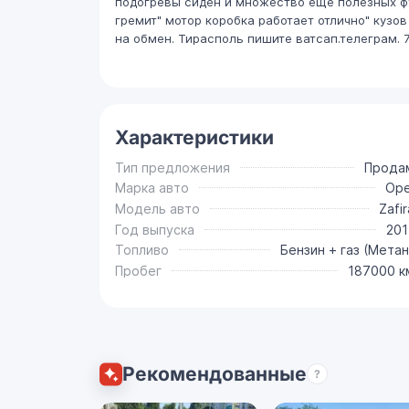
подогревы сиден и множество еще полезных фу
гремит" мотор коробка работает отлично" кузов
на обмен. Тирасполь пишите ватсап.телеграм. 7
Характеристики
Тип предложения
Прода
Марка авто
Ope
Модель авто
Zafir
Год выпуска
201
Топливо
Бензин + газ (Метан
Пробег
187000 к
Рекомендованные
?