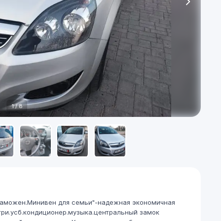
1
/
8
астаможен.Минивен для семьи"-надежная экономичная
птри.усб.кондиционер.музыка.центральный замок