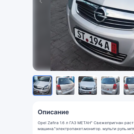
Описание
Opel Zafira 1.6 л ГАЗ МЕТАН" Свежепригнан р
машина."электропакет.монитор. мульти руль.м