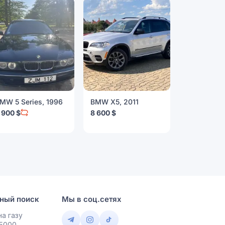
MW 5 Series, 1996
BMW X5, 2011
BMW 3 Seri
 900 $
8 600 $
9 999 $
ный поиск
Мы в соц.сетях
а газу
 5000