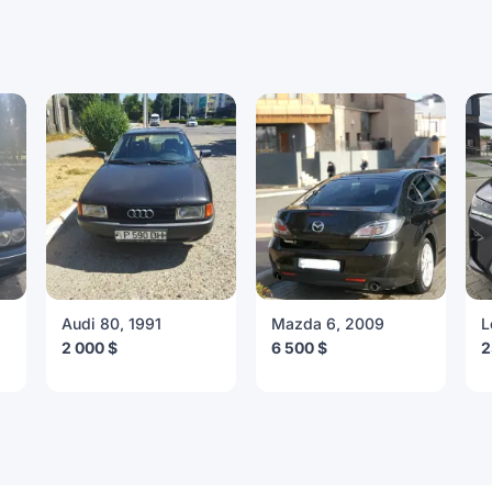
6
Audi 80, 1991
Mazda 6, 2009
L
2 000 $
6 500 $
2