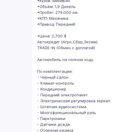
•Кузов: Минивэн
•Объём: 1,9 Дизель
•Пробег: 279.000 км
•КПП: Механика
•Привод: Передний
•Цена: 2,700 $
Автокредит (Агро,Сбер,Эксим)
TRADE-IN (Обмен с доплатой)
Автомобиль на полном ходу.
По комплектации:
⁃ Черный салон
⁃ Климат-контроль
⁃ Кондиционер
⁃ Передний электропакет
⁃ Электрическая регулировка зеркал
⁃ Штатная аудиосистема
⁃ Многофункциональный руль
- Парктроники
- Датчики дождя
- Отличная резина