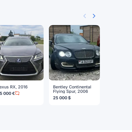
exus RX, 2016
Bentley Continental
Mercedes-
Flying Spur, 2006
Class, 200
5 000 €
25 000 $
4 000 $