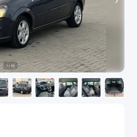
1
/
10