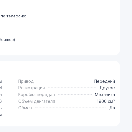
по телефону:
Фоишор)
м
Привод
Передний
l
Регистрация
Другое
a
Коробка передач
Механика
6
Объем двигателя
1900 см³
ь
Обмен
Да
м