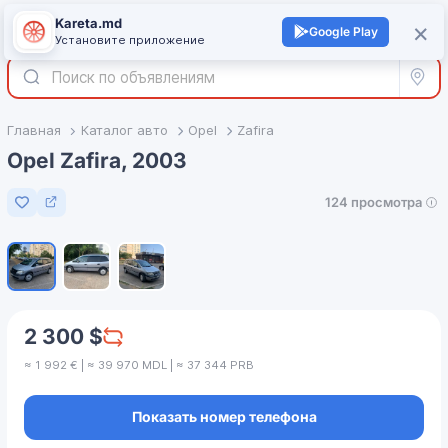
Kareta.md
+
×
Войти
Google Play
Установите приложение
Все р
Главная
Каталог авто
Opel
Zafira
Opel Zafira, 2003
124 просмотра
Добавить в избранное
1
/
3
2 300 $
≈ 1 992 € | ≈ 39 970 MDL | ≈ 37 344 PRB
Показать номер телефона