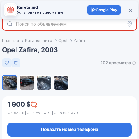
Kareta.md
+
×
Войти
Google Play
Установите приложение
Все р
Главная
Каталог авто
Opel
Zafira
Opel Zafira, 2003
202 просмотра
Добавить в избранное
1
/
4
1 900 $
≈ 1 645 € | ≈ 33 023 MDL | ≈ 30 853 PRB
Показать номер телефона