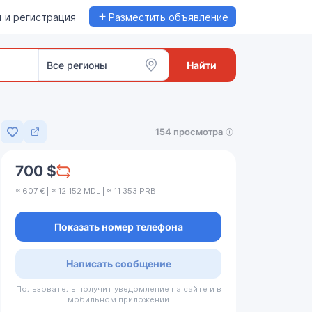
+
 и регистрация
Разместить объявление
Все регионы
Найти
154 просмотра
Добавить в избранное
700 $
≈ 607 € | ≈ 12 152 MDL | ≈ 11 353 PRB
Показать номер телефона
Написать сообщение
Пользователь получит уведомление на сайте и в
мобильном приложении