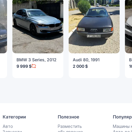
6
BMW 3 Series, 2012
Audi 80, 1991
B
9 999 $
2 000 $
1
Категории
Полезное
Популяр
Авто
Разместить
Машины н
Запчасти
объявление
Авто до