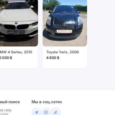
MW 4 Series, 2015
Toyota Yaris, 2006
Bentley Con
Flying Spu
0 500 $
4 600 $
25 000 $
ный поиск
Мы в соц.сетях
а газу
 5000