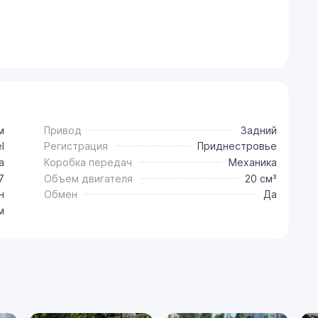
м
Привод
Задний
l
Регистрация
Приднестровье
a
Коробка передач
Механика
7
Объем двигателя
20 см³
н
Обмен
Да
м