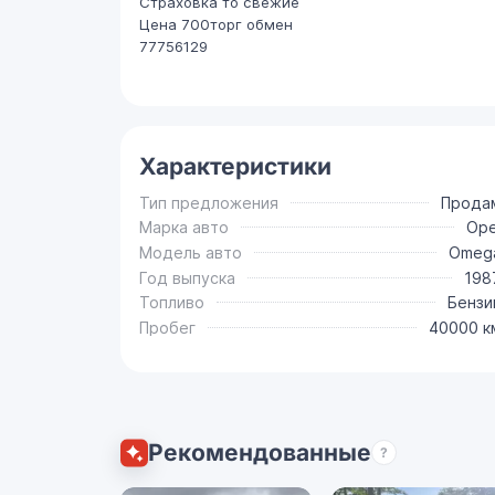
Страховка то свежие
Цена 700торг обмен
77756129
Характеристики
Тип предложения
Прода
Марка авто
Ope
Модель авто
Omeg
Год выпуска
198
Топливо
Бензи
Пробег
40000 к
Рекомендованные
?