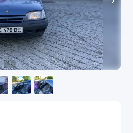
1
/
7