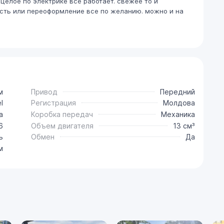
 целое по электрике все работает. свежее то и
сть или переоформление все по желанию. можно и на
м
Привод
Передний
l
Регистрация
Молдова
a
Коробка передач
Механика
6
Объем двигателя
13 см³
ь
Обмен
Да
м