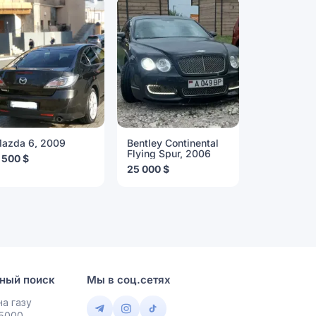
azda 6, 2009
Bentley Continental
Mercedes-
Flying Spur, 2006
Class, 200
 500 $
25 000 $
4 000 $
ный поиск
Мы в соц.сетях
а газу
 5000