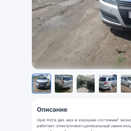
Описание
Opel Astra диз. мех в хорошем состоянии" эко
работает..электропакет.центральный замок.кон