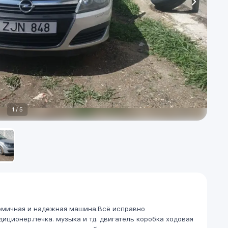
1
/
5
номичная и надежная машина.Всё исправно
диционер.печка. музыка и тд. двигатель коробка ходовая