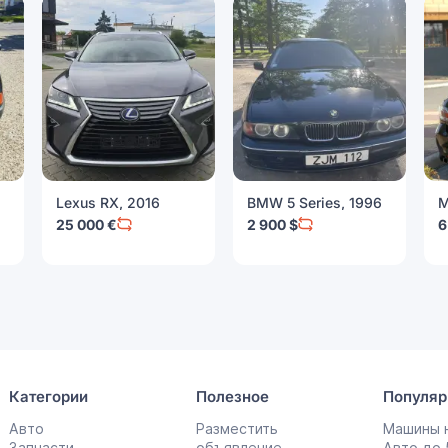
Lexus RX, 2016
BMW 5 Series, 1996
M
25 000 €
2 900 $
6
Категории
Полезное
Популяр
Авто
Разместить
Машины н
Запчасти
объявление
Авто до