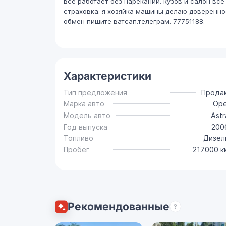
все работает без нареканий. кузов и салон все
страховка. я хозяйка машины делаю доверенно
обмен пишите ватсап.телеграм. 77751188.
Характеристики
Тип предложения
Прода
Марка авто
Ope
Модель авто
Astr
Год выпуска
200
Топливо
Дизел
Пробег
217000 к
Рекомендованные
?