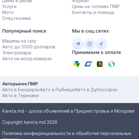
Шины и диски
Журнал
Услуги
Цены на топливо ПМР
Мото
Контакты и помощь
Спецтехника
Популярный поиск
Мы в соц.сетях
Машины на газу
Авто до 5000 долларов
Принимаем к оплате
Электрокары
Авто на молд.номерах
Авторынок ПМР
Авто в Бендерах
Авто в Рыбнице
Авто в Дубоссарах
Авто в Терновке
Kareta.md - доска объявлений в Приднестровье и Молдове
Copyright kareta.md 2026
Политика конфиденциальности и обработки персональных