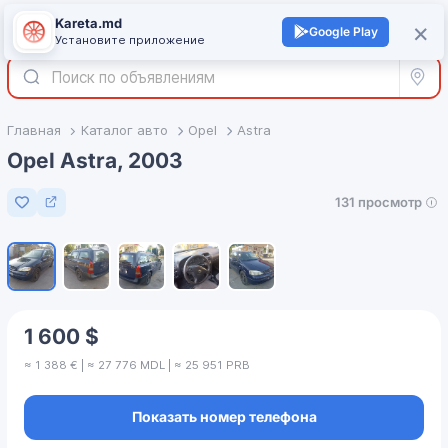
Kareta.md
+
×
Войти
Google Play
Установите приложение
Все р
Главная
Каталог авто
Opel
Astra
Opel Astra, 2003
131 просмотр
Добавить в избранное
1
/
5
1 600 $
≈ 1 388 € | ≈ 27 776 MDL | ≈ 25 951 PRB
Показать номер телефона