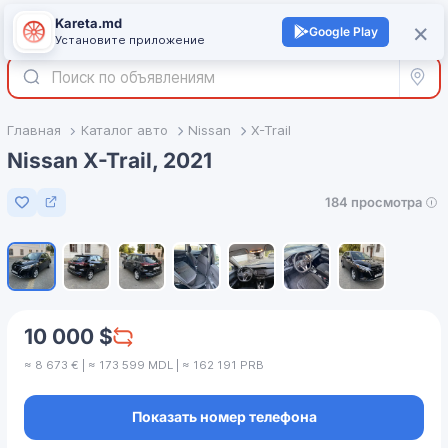
Kareta.md
+
×
Войти
Google Play
Установите приложение
Все р
Главная
Каталог авто
Nissan
X-Trail
Nissan X-Trail, 2021
184 просмотра
Добавить в избранное
1
/
7
10 000 $
≈ 8 673 € | ≈ 173 599 MDL | ≈ 162 191 PRB
Показать номер телефона