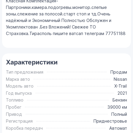
Классная Комплектация-
Партроники.камера.подогревы.монитор.слепые
зоны.слежение за полосой.старт стоп и тд.Очень
надёжный и Экономичный Полностью Обслужен и
Укомплектован .Без Вложений! Свежее ТО
Страховка.Тирасполь пишите ватсап телеграм 77751188
Характеристики
Тип предложения
Продам
Марка авто
Nissan
Модель авто
X-Trail
Год выпуска
2021
Топливо
Бензин
Пробег
39000 км
Привод
Полный
Регистрация
Приднестровье
Коробка передач
Автомат