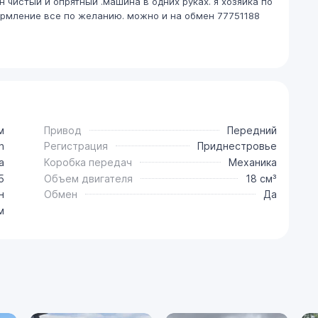
 чистый и опрятный .машина в одних руках. я хозяйка по
рмление все по желанию. можно и на обмен 77751188
м
Привод
Передний
n
Регистрация
Приднестровье
a
Коробка передач
Механика
5
Объем двигателя
18 см³
н
Обмен
Да
м