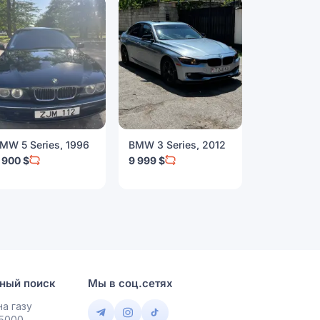
MW 5 Series, 1996
BMW 3 Series, 2012
BMW 4 Seri
 900 $
9 999 $
10 500 $
ный поиск
Мы в соц.сетях
а газу
 5000