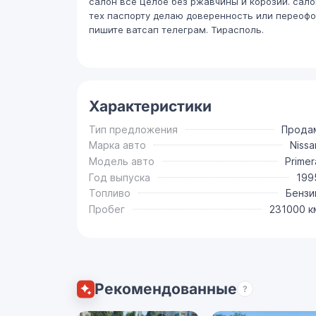
салон все целое без ржавчины и корозии. салон
тех паспорту делаю доверенность или переофо
пишите ватсап телеграм. Тирасполь.
Характеристики
Тип предложения
Прода
Марка авто
Nissa
Модель авто
Primer
Год выпуска
199
Топливо
Бензи
Пробег
231000 к
Рекомендованные
?