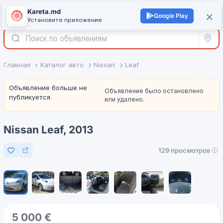
Kareta.md
+
×
Войти
Google Play
Установите приложение
Все р
Главная
Каталог авто
Nissan
Leaf
Объявление больше не
Объявление было остановлено
публикуется.
или удалено.
Nissan Leaf, 2013
129 просмотров
Добавить в избранное
1
/
7
5 000 €