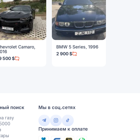
hevrolet Camaro,
BMW 5 Series, 1996
BMW 3 Seri
016
2 900 $
9 999 $
9 500 $
ный поиск
Мы в соц.сетях
а газу
 5000
Принимаем к оплате
в
кары