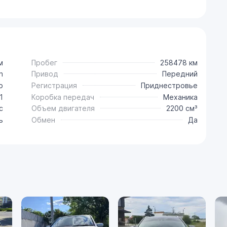
м
Пробег
258478 км
n
Привод
Передний
o
Регистрация
Приднестровье
1
Коробка передач
Механика
с
Объем двигателя
2200 см³
ь
Обмен
Да