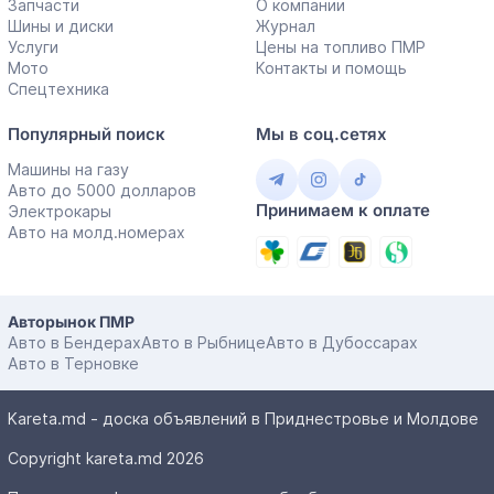
Запчасти
О компании
Шины и диски
Журнал
Услуги
Цены на топливо ПМР
Мото
Контакты и помощь
Спецтехника
Популярный поиск
Мы в соц.сетях
Машины на газу
Авто до 5000 долларов
Принимаем к оплате
Электрокары
Авто на молд.номерах
Авторынок ПМР
Авто в Бендерах
Авто в Рыбнице
Авто в Дубоссарах
Авто в Терновке
Kareta.md - доска объявлений в Приднестровье и Молдове
Copyright kareta.md 2026