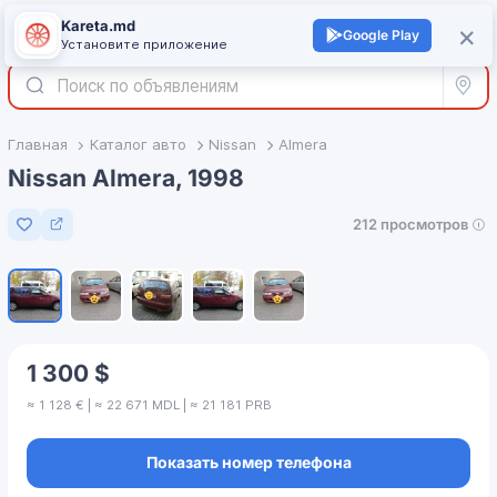
Kareta.md
+
×
Войти
Google Play
Установите приложение
Все р
Главная
Каталог авто
Nissan
Almera
Nissan Almera, 1998
212 просмотров
Добавить в избранное
1
/
5
1 300 $
≈ 1 128 € | ≈ 22 671 MDL | ≈ 21 181 PRB
Показать номер телефона