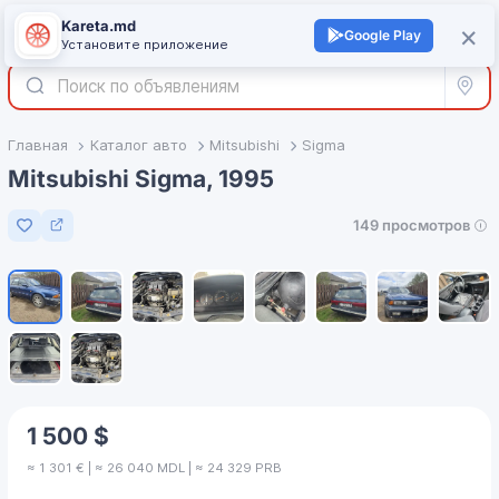
Kareta.md
+
×
Войти
Google Play
Установите приложение
Все р
Главная
Каталог авто
Mitsubishi
Sigma
Mitsubishi Sigma, 1995
149 просмотров
Добавить в избранное
1
/
10
1 500 $
≈ 1 301 € | ≈ 26 040 MDL | ≈ 24 329 PRB