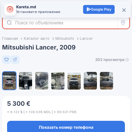
Kareta.md
+
×
Войти
Google Play
Установите приложение
Все р
Главная
Каталог авто
Mitsubishi
Lancer
Mitsubishi Lancer, 2009
302 просмотра
Добавить в избранное
1
/
7
5 300 €
≈ 6 122 $ | ≈ 106 638 MDL | ≈ 99 631 PRB
Показать номер телефона