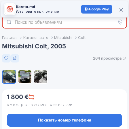
Kareta.md
+
×
Войти
Google Play
Установите приложение
Все р
Главная
Каталог авто
Mitsubishi
Colt
Mitsubishi Colt, 2005
264 просмотра
Добавить в избранное
1
/
3
1 800 €
≈ 2 079 $ | ≈ 36 217 MDL | ≈ 33 837 PRB
Показать номер телефона