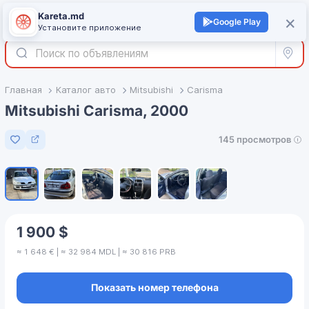
Kareta.md
+
×
Войти
Google Play
Установите приложение
Все р
Главная
Каталог авто
Mitsubishi
Carisma
Mitsubishi Carisma, 2000
145 просмотров
Добавить в избранное
1
/
6
1 900 $
≈ 1 648 € | ≈ 32 984 MDL | ≈ 30 816 PRB
Показать номер телефона