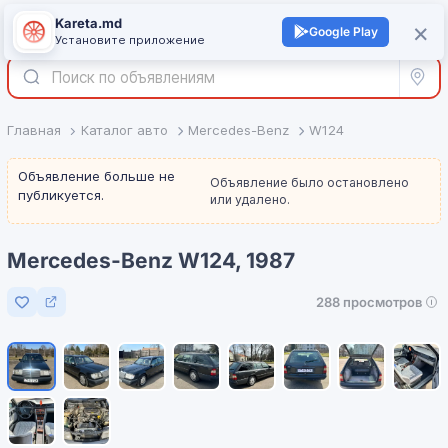
Kareta.md
+
×
Войти
Google Play
Установите приложение
Все р
Главная
Каталог авто
Mercedes-Benz
W124
Объявление больше не
Объявление было остановлено
публикуется.
или удалено.
Mercedes-Benz W124, 1987
288 просмотров
Добавить в избранное
1
/
10