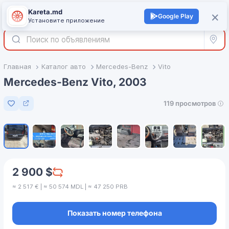
Kareta.md
+
×
Войти
Google Play
Установите приложение
Все р
Главная
Каталог авто
Mercedes-Benz
Vito
Mercedes-Benz Vito, 2003
119 просмотров
Добавить в избранное
1
/
8
2 900 $
≈ 2 517 € | ≈ 50 574 MDL | ≈ 47 250 PRB
Показать номер телефона