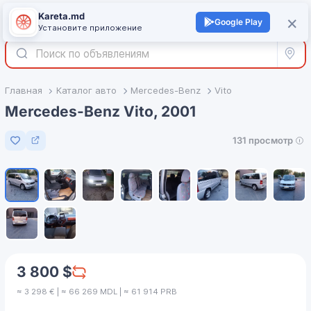
Kareta.md
+
×
Войти
Google Play
Установите приложение
Все р
Главная
Каталог авто
Mercedes-Benz
Vito
Mercedes-Benz Vito, 2001
131 просмотр
Добавить в избранное
1
/
10
3 800 $
≈ 3 298 € | ≈ 66 269 MDL | ≈ 61 914 PRB